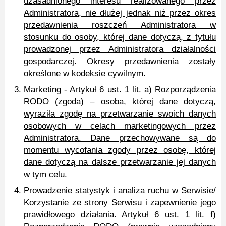
uzasadnionego interesu realizowanego przez
Administratora, nie dłużej jednak niż przez okres
przedawnienia roszczeń Administratora w
stosunku do osoby, której dane dotyczą, z tytułu
prowadzonej przez Administratora działalności
gospodarczej. Okresy przedawnienia zostały
określone w kodeksie cywilnym.
Marketing - Artykuł 6 ust. 1 lit. a) Rozporządzenia
RODO (zgoda) – osoba, której dane dotyczą,
wyraziła zgodę na przetwarzanie swoich danych
osobowych w celach marketingowych przez
Administratora. Dane przechowywane są do
momentu wycofania zgody przez osobę, której
dane dotyczą na dalsze przetwarzanie jej danych
w tym celu.
Prowadzenie statystyk i analiza ruchu w Serwisie/
Korzystanie ze strony Serwisu i zapewnienie jego
prawidłowego działania.
Artykuł 6 ust. 1 lit. f)