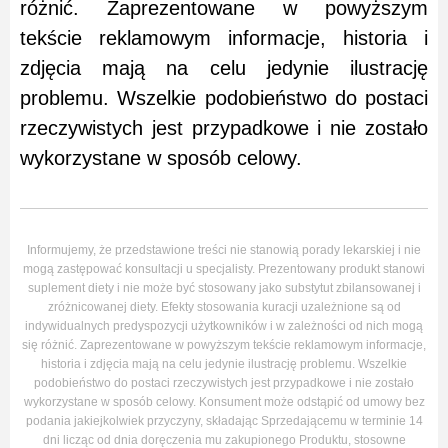
różnić. Zaprezentowane w powyższym
tekście reklamowym informacje, historia i
zdjęcia mają na celu jedynie ilustrację
problemu. Wszelkie podobieństwo do postaci
rzeczywistych jest przypadkowe i nie zostało
wykorzystane w sposób celowy.
Informujemy, że przedstawione treści nie stanowią porady lekarskiej i nie
mogą zastępować konsultacji u specjalisty. Prezentowany produkt stanowi
suplement diety i nie może być stosowany jako substytut zbilansowanej i
zróżnicowanej diety. Efekty stosowania kuracji uzależnione są od
indywidualnych predyspozycji użytkowników i w zależności od nich mogą
się różnić. Zaprezentowane w powyższym tekście reklamowym informacje,
historia i zdjęcia mają na celu jedynie ilustrację problemu. Wszelkie
podobieństwo do postaci rzeczywistych jest przypadkowe i nie zostało
wykorzystane w sposób celowy. Konsument może odstąpić od umowy bez
podania jakiejkolwiek przyczyny, składając Sprzedającemu w terminie 14
dni licząc od dnia doręczenia mu zakupionego Produktu, stosowne