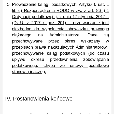
Prowadzenie ksiąg podatkowych. Artykuł 6 ust. 1
lit. c) Rozporządzenia RODO w zw. z art. 86 § 1
Ordynacji podatkowej tj. z dnia 17 stycznia 2017 r.
(Dz.U. z 2017 r. poz. 201) – przetwarzanie jest
niezbędne do wypełnienia obowiązku prawnego
ciążącego na Administratorze. Dane są
przechowywane przez okres wskazany w
przepisach prawa nakazujących Administratorowi
przechowywanie ksiąg podatkowych (do czasu
upływu okresu przedawnienia zobowiązania
podatkowego, chyba że ustawy podatkowe
stanowią inaczej).
IV. Postanowienia końcowe